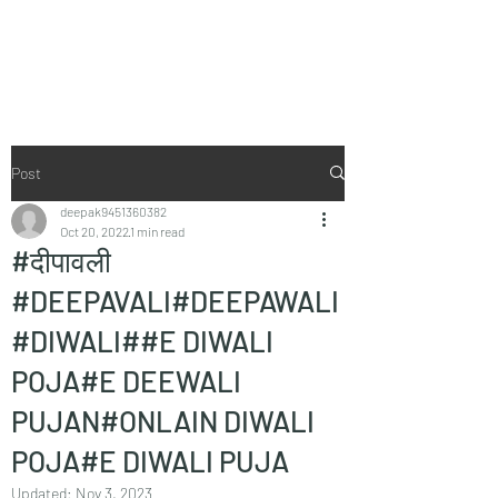
Vaastu in Kanpur
Post
deepak9451360382
Oct 20, 2022
1 min read
#दीपावली
#DEEPAVALI#DEEPAWALI
#DIWALI##E DIWALI
POJA#E DEEWALI
PUJAN#ONLAIN DIWALI
POJA#E DIWALI PUJA
Updated:
Nov 3, 2023