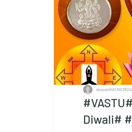
deepak9451360382
N
#VASTU#द
Diwali# #