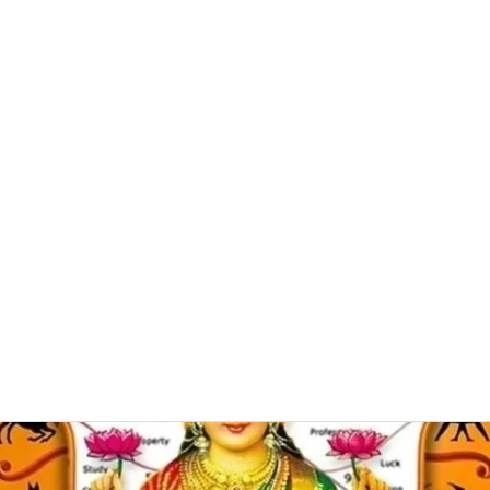
0382, 9838360382
Home
About
Blog
Contact
Shop