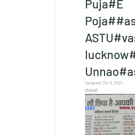
Puja#E
Poja##as
ASTU#vas
lucknow#
Unnao#as
Updated:
Oct 9, 2024
diwali