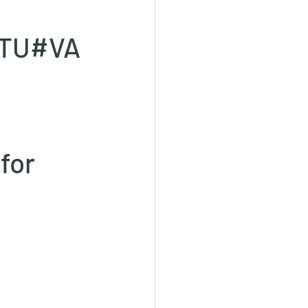
ASTU#VA
for