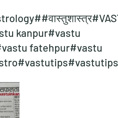
trology##वास्तुशास्त्र#V
tu kanpur#vastu
vastu fatehpur#vastu
tro#vastutips#vastutips