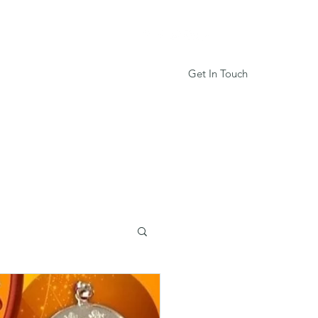
Get In Touch
Services
Book Online
More