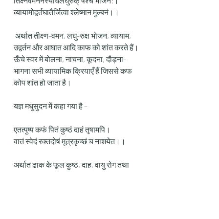
तिक्ष्नैर्वमननस्याधैर्लघुरुक् षैश्च भोजनै:।
व्यायामोद्वर्तघातैर्जित्वा श्लेष्मान मुल्बनं।।
 अर्थात तीक्ष्ण-वमन, लघु-रुक्ष भोजन, व्यायाम, 
उद्वर्तन और आघात आदि काफ को शांत करते हैं। 
ऊँचे स्वर में बोलना, नाचना, कूदना, दौड़ना-
भागना सभी व्यायामिक क्रियाएँ हैं जिससे कफ 
कोप शांत हो जाता है।
यज्ञ मधुसुदन में कहा गया है –
एतत्पुष्प कफं पितं कुष्ठं दाहं तृषामपि।
वातं स्वेदं रक्तदोषं मूत्रकृच्छं च नाशयेत।।
अर्थात ढाक के फूल कुष्ठ, दाह, वायु रोग तथा 
मूत्र कृच्छादी रोगों की महा औषधि हैं। दोपहर तक 
होली खेलने के पश्चात स्नानादि से निवृत होकर 
नए वस्त्र धारण कर होली मिलन का भी विशेष 
महत्त्व है।