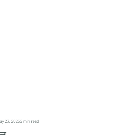
0382, 9838360382
Home
About
Blog
Contact
Shop
ay 23, 2025
2 min read
ान