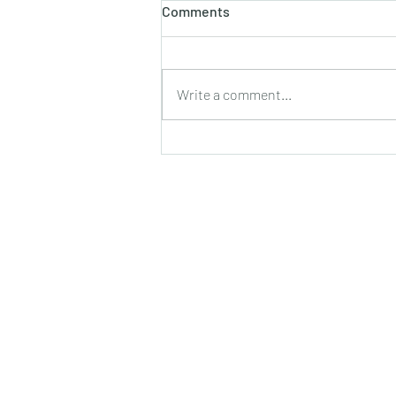
होलाष्टक
Comments
होली का पौराणिक एवं वैज्ञानिक महत्व बसन्त
ऋतु का आगमन, चमकीली गुनगुनी धूप, हवा में
उड़ते हुए पुकेसरों की भीनी−भीनी मनभावन
Write a comment...
सुगंध, पतझड़ की निष्ठुरता झेल चुकी ठूंठ बनी
टहनियों में फिर से जीवन का प्रस्फु