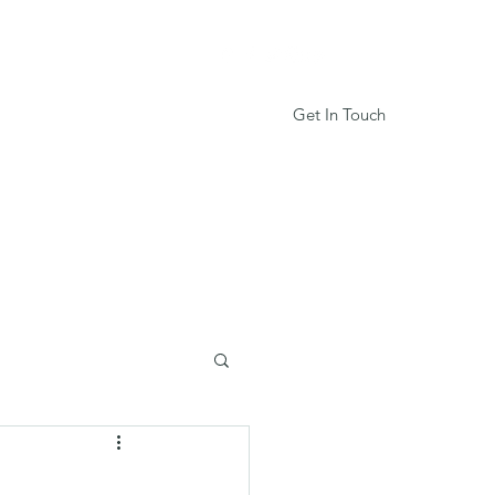
Get In Touch
Services
Book Online
More