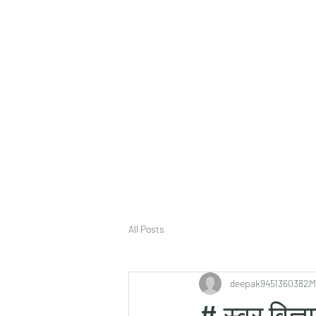
deepak9451360382@gmail.com
+91 9451360382, 930536
Vaastu in Kanpur
All Posts
deepak9451360382
M
# स्वर विज्ञ