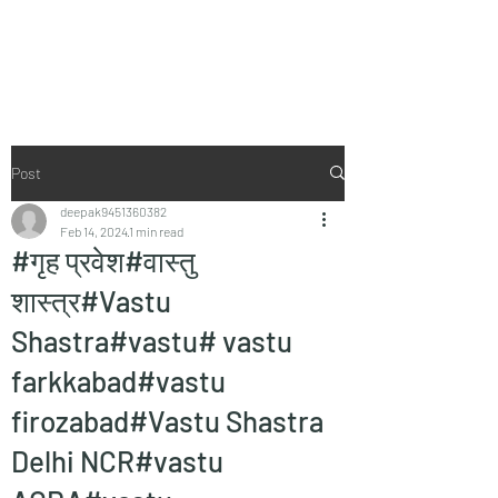
Vaastu in Kanpur
Post
deepak9451360382
Feb 14, 2024
1 min read
#गृह प्रवेश#वास्तु
शास्त्र#Vastu
Shastra#vastu# vastu
farkkabad#vastu
firozabad#Vastu Shastra
Delhi NCR#vastu