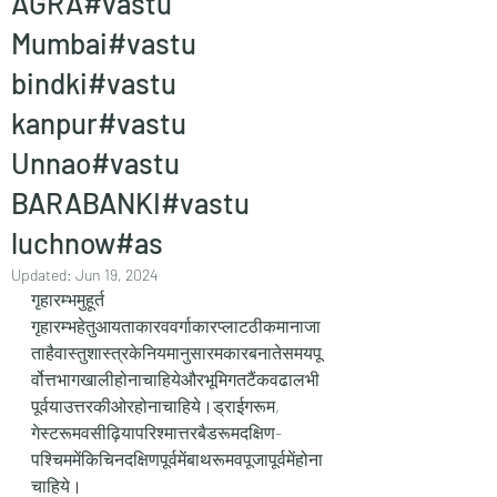
AGRA#vastu
Mumbai#vastu
bindki#vastu
kanpur#vastu
Unnao#vastu
BARABANKI#vastu
luchnow#as
Updated:
Jun 19, 2024
गृहारम्भमुहूर्त
गृहारम्भहेतुआयताकारववर्गाकारप्लाटठीकमानाजा
ताहैवास्तुशास्त्रकेनियमानुसारमकारबनातेसमयपू
र्वोत्तभागखालीहोनाचाहियेऔरभूमिगतटैंकवढालभी
पूर्वयाउत्तरकीओरहोनाचाहिये।ड्राईगरूम, 
गेस्टरूमवसीढ़ियापरिश्मात्तरबैडरूमदक्षिण-
पश्चिममेंकिचिनदक्षिणपूर्वमेंबाथरूमवपूजापूर्वमेंहोना
चाहिये।