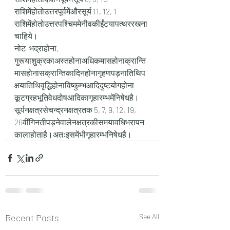
राशिमेंहोतोउत्तरपूर्वमेंऔरसूर्य 11, 12, 1 
राशिमेंहोतोउत्तरपश्चिममेनीवकीईंटयापत्थररखना
चाहिये।
नोट–भद्राहोना, 
गुरूयाशुक्रकाअस्तहोनाअधिकमासहोनाक्रान्ति
मासहोनासक्रान्तिकादिनहोनागृहणपड़नातिथिप
क्षयातिथिवृद्धिहोनाविष्कुम्भआदिदुष्टयोगहोना 
कूटग्रहभूतिवेधदोषआदिकागृहारम्भमेंनिषेधहै।
सूर्यनक्षत्रसेचन्द्रनक्षत्रतक 5, 7, 9, 12, 19, 
26वींगिनतीपड़नेवालेनक्षत्रकीसमयावधिभरापन
कालाहोताहै।अतःइसमेंभीगृहारम्भनिषेधहै।
Recent Posts
See All